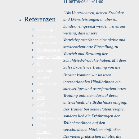
11-08T08:06:11+01:00
“Als Unternehmen, dessen Produkte
Referenzen
und Dienstleistungen in über 65
Ländern eingesetzt werden, ist es uns
Coaching
wichtig, dass unsere
Consulting
VertriebsparterInnen eine aktive und
Firmentrainings
serviceorientierte Einstellung zu
Outplacement
Vertrieb und Beratung der
LanguageCenter
Schuhfried-Produkte haben. Mit dem
IT-
Sales Excellence Training von die
Trainings
Berater
konnten wir unseren
Schüler
internationalen HändlerInnen ein
Studierende
kurzweiliges und transferorientiertes
EU
Training anbieten, das auf deren
AMS
unterschiedliche Bedürfnisse einging.
CSR
Der Trainer bot keine Patentrezepte,
Projekte
sondern ließ die Erfahrungen der
Potenzialentwicklung
TeilnehmerInnen auf den
Cross
verschiedenen Märkten einfließen.
Cultural
Die vielen praktischen Inhalte, die
Management