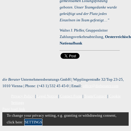
gemeinsamen Lösungsfindung
geboten. Unser Teamgedanke wurde
gekräftigt und der Platz jedes
Einzelnen im Team gefestigt…”
Walter J. Pfeffer, Gruppenleiter
Zahlungsverkehrsabteilung,
Oesterreichisch
Nationalbank
die Berater
Unternehmensberatungs GmbH | Wipplingerstraße 32/Top 23-25,
1010 Vienna | Phone:
(+43 1) 532 45 45-0
| Email:
office@dieberater.com
Privacy Policy
|
Legal Notice
|
Contact Form
|
Team/Contact
|
Cookie
Settings
Page load link
To change your privacy setting, e.g. granting or withdrawing consent,
click here:
SETTINGS