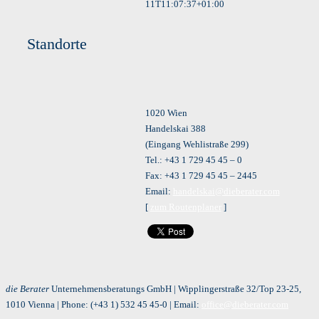
11T11:07:37+01:00
Standorte
1020 Wien
Handelskai 388
(Eingang Wehlistraße 299)
Tel.: +43 1 729 45 45 – 0
Fax: +43 1 729 45 45 – 2445
Email:
handelskai@dieberater.com
[
zum Routenplaner
]
die Berater
Unternehmensberatungs GmbH | Wipplingerstraße 32/Top 23-25,
1010 Vienna | Phone:
(+43 1) 532 45 45-0
| Email:
office@dieberater.com