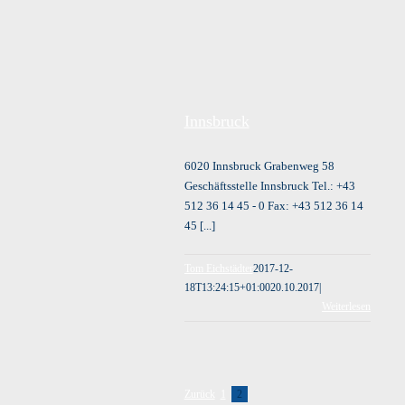
Innsbruck
6020 Innsbruck Grabenweg 58
Geschäftsstelle Innsbruck Tel.: +43
512 36 14 45 - 0 Fax: +43 512 36 14
45 [...]
Tom Eichstädter
2017-12-
18T13:24:15+01:00
20.10.2017
|
Weiterlesen
Zurück
1
2