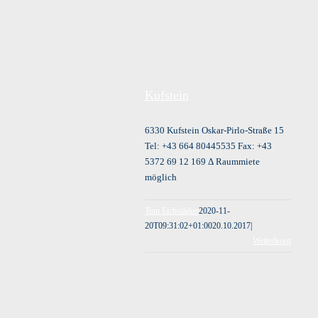
Kufstein
6330 Kufstein Oskar-Pirlo-Straße 15
Tel: +43 664 80445535 Fax: +43
5372 69 12 169 Δ Raummiete
möglich
Tom Eichstädter
2020-11-
20T09:31:02+01:00
20.10.2017
|
Weiterlesen